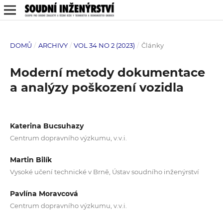
DOMŮ
/
ARCHIVY
/
VOL 34 NO 2 (2023)
/
Články
Moderní metody dokumentace
a analýzy poškození vozidla
Katerina Bucsuhazy
Centrum dopravního výzkumu, v.v.i.
Martin Bilík
Vysoké učení technické v Brně, Ústav soudního inženýrství
Pavlína Moravcová
Centrum dopravního výzkumu, v.v.i.