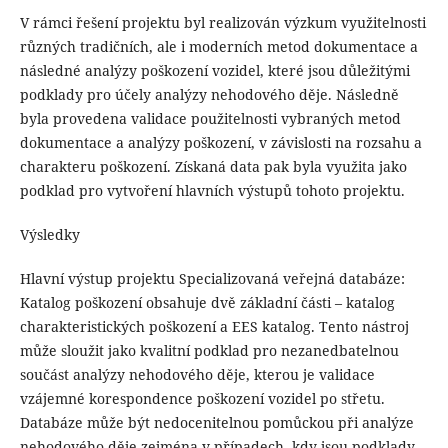
V rámci řešení projektu byl realizován výzkum využitelnosti
různých tradičních, ale i moderních metod dokumentace a
následné analýzy poškození vozidel, které jsou důležitými
podklady pro účely analýzy nehodového děje. Následně
byla provedena validace použitelnosti vybraných metod
dokumentace a analýzy poškození, v závislosti na rozsahu a
charakteru poškození. Získaná data pak byla využita jako
podklad pro vytvoření hlavních výstupů tohoto projektu.
Výsledky
Hlavní výstup projektu Specializovaná veřejná databáze:
Katalog poškození obsahuje dvě základní části – katalog
charakteristických poškození a EES katalog. Tento nástroj
může sloužit jako kvalitní podklad pro nezanedbatelnou
součást analýzy nehodového děje, kterou je validace
vzájemné korespondence poškození vozidel po střetu.
Databáze může být nedocenitelnou pomůckou při analýze
nehodového děje zejména v případech, kdy jsou podklady