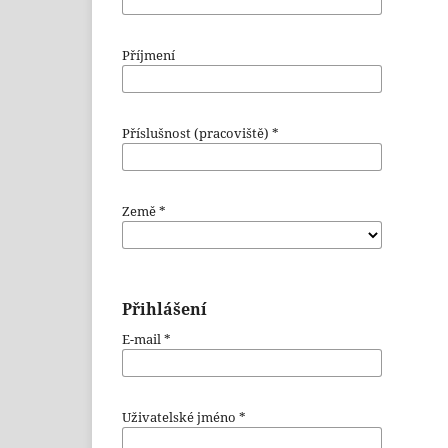
Příjmení
Příslušnost (pracoviště)
*
Země
*
Přihlášení
E-mail
*
Uživatelské jméno
*