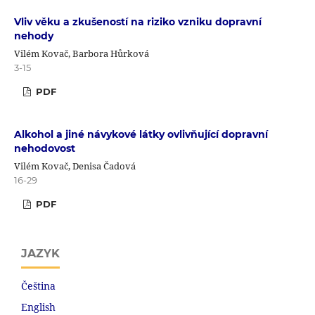
Vliv věku a zkušeností na riziko vzniku dopravní
nehody
Vilém Kovač, Barbora Hůrková
3-15
PDF
Alkohol a jiné návykové látky ovlivňující dopravní
nehodovost
Vilém Kovač, Denisa Čadová
16-29
PDF
JAZYK
Čeština
English