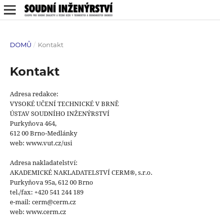
DOMŮ
/
Kontakt
Kontakt
Adresa redakce:
VYSOKÉ UČENÍ TECHNICKÉ V BRNĚ
ÚSTAV SOUDNÍHO INŽENÝRSTVÍ
Purkyňova 464,
612 00 Brno-Medlánky
web: www.vut.cz/usi
Adresa nakladatelství:
AKADEMICKÉ NAKLADATELSTVÍ CERM®, s.r.o.
Purkyňova 95a, 612 00 Brno
tel./fax: +420 541 244 189
e-mail: cerm@cerm.cz
web: www.cerm.cz